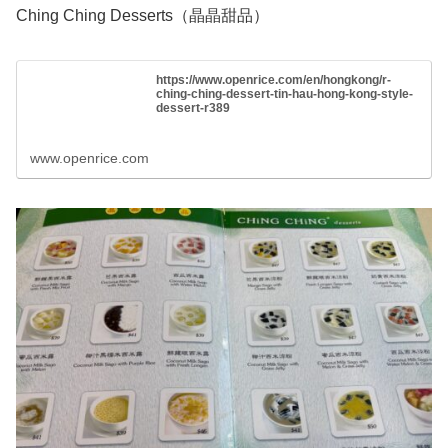
Ching Ching Desserts（晶晶甜品）
https://www.openrice.com/en/hongkong/r-
ching-ching-dessert-tin-hau-hong-kong-style-
dessert-r389
www.openrice.com