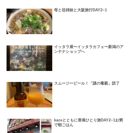
母と従姉妹と大阪旅行DAY2−1
イッタラ展〜イッタラカフェ〜新潟のア
ンテナショップへ
スムージービール！「謎の毒親」読了
kazeとともに香港ひとり旅DAY2−1お粥
で朝ごはん