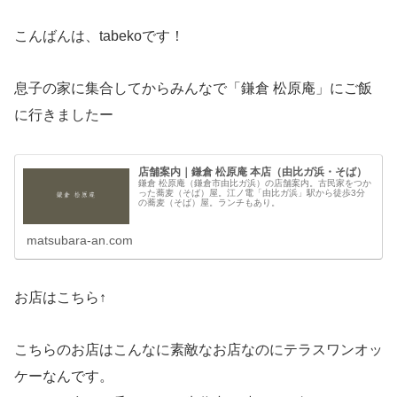
こんばんは、tabekoです！
息子の家に集合してからみんなで「鎌倉 松原庵」にご飯
に行きましたー
店舗案内｜鎌倉 松原庵 本店（由比ガ浜・そば）
鎌倉 松原庵（鎌倉市由比ガ浜）の店舗案内。古民家をつか
った蕎麦（そば）屋。江ノ電「由比ガ浜」駅から徒歩3分
の蕎麦（そば）屋。ランチもあり。
matsubara-an.com
お店はこちら↑
こちらのお店はこんなに素敵なお店なのにテラスワンオッ
ケーなんです。