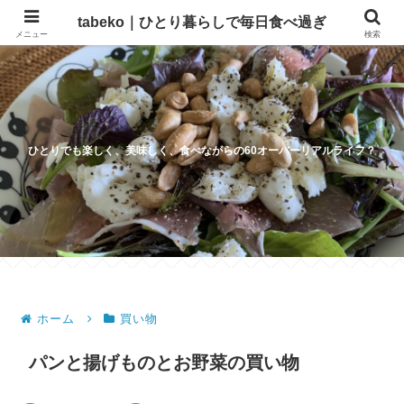
tabeko｜ひとり暮らしで毎日食べ過ぎ
メニュー
検索
ひとりでも楽しく、美味しく、食べながらの60オーバーリアルライフ？
ホーム
買い物
パンと揚げものとお野菜の買い物