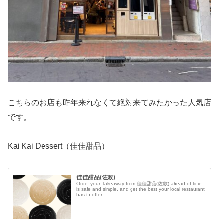
こちらのお店も昨年来れなくて絶対来てみたかった人気店
です。
Kai Kai Dessert（佳佳甜品）
佳佳甜品(佐敦)
Order your Takeaway from 佳佳甜品(佐敦) ahead of time
is safe and simple, and get the best your local restaurant
has to offer.