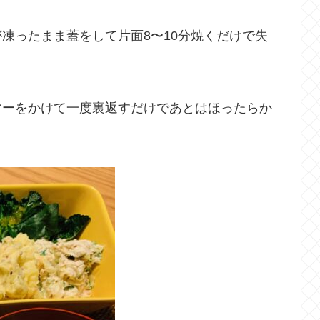
凍ったまま蓋をして片面8〜10分焼くだけで失
マーをかけて一度裏返すだけであとはほったらか