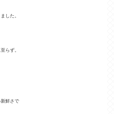
りました。
に至らず。
い新鮮さで