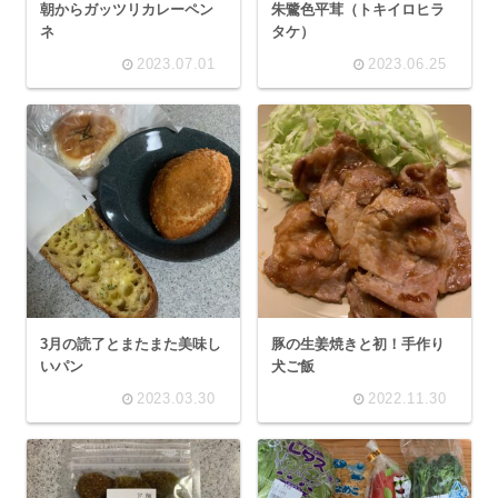
朝からガッツリカレーペン
朱鷺色平茸（トキイロヒラ
ネ
タケ）
2023.07.01
2023.06.25
3月の読了とまたまた美味し
豚の生姜焼きと初！手作り
いパン
犬ご飯
2023.03.30
2022.11.30