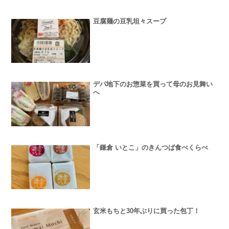
豆腐麺の豆乳坦々スープ
デパ地下のお惣菜を買って母のお見舞い
へ
「鎌倉 いとこ」のきんつば食べくらべ
玄米もちと30年ぶりに買った包丁！