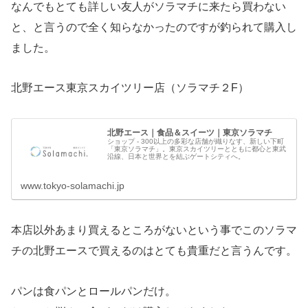
なんでもとても詳しい友人がソラマチに来たら買わない
と、と言うので全く知らなかったのですが釣られて購入し
ました。
北野エース東京スカイツリー店（ソラマチ２F）
北野エース｜食品＆スイーツ｜東京ソラマチ
ショップ - 300以上の多彩な店舗が織りなす、新しい下町
「東京ソラマチ」。東京スカイツリーとともに都心と東武
沿線、日本と世界とを結ぶゲートシティへ。
www.tokyo-solamachi.jp
本店以外あまり買えるところがないという事でこのソラマ
チの北野エースで買えるのはとても貴重だと言うんです。
パンは食パンとロールパンだけ。