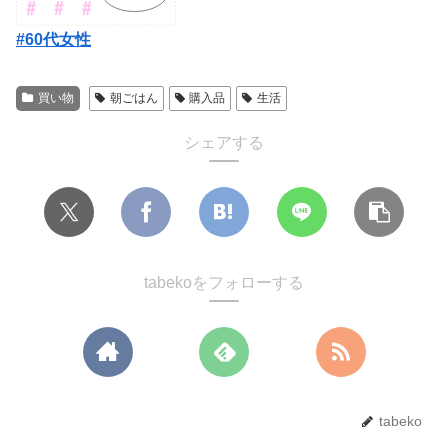
#60代女性
買い物
朝ごはん
購入品
生活
シェアする
tabekoをフォローする
tabeko