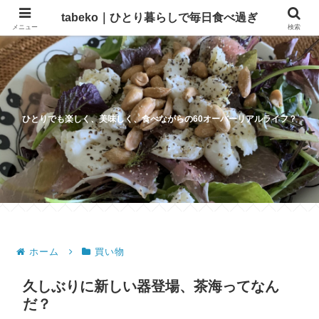
tabeko｜ひとり暮らしで毎日食べ過ぎ
メニュー
検索
ひとりでも楽しく、美味しく、食べながらの60オーバーリアルライフ？
ホーム
買い物
久しぶりに新しい器登場、茶海ってなん
だ？