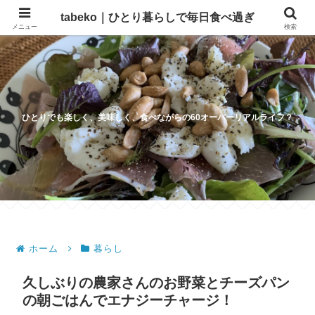
tabeko｜ひとり暮らしで毎日食べ過ぎ
メニュー
検索
ひとりでも楽しく、美味しく、食べながらの60オーバーリアルライフ？
ホーム
暮らし
久しぶりの農家さんのお野菜とチーズパン
の朝ごはんでエナジーチャージ！