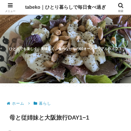
tabeko｜ひとり暮らしで毎日食べ過ぎ
メニュー
検索
ひとりでも楽しく、美味しく、食べながらの60オーバーリアルライフ？
ホーム
暮らし
母と従姉妹と大阪旅行DAY1−1