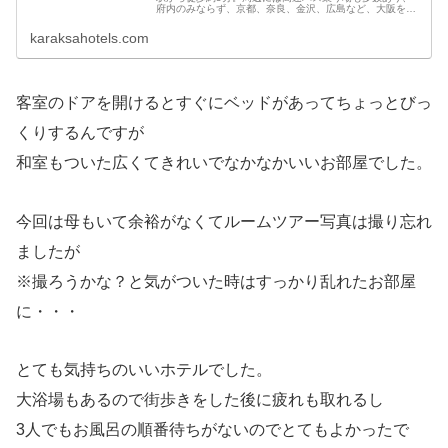
府内のみならず、京都、奈良、金沢、広島など、大阪を拠
点とした東西ならびに北陸、南紀へのご旅行に最適なホテ
ルです。
karaksahotels.com
客室のドアを開けるとすぐにベッドがあってちょっとびっ
くりするんですが
和室もついた広くてきれいでなかなかいいお部屋でした。
今回は母もいて余裕がなくてルームツアー写真は撮り忘れ
ましたが
※撮ろうかな？と気がついた時はすっかり乱れたお部屋
に・・・
とても気持ちのいいホテルでした。
大浴場もあるので街歩きをした後に疲れも取れるし
3人でもお風呂の順番待ちがないのでとてもよかったで