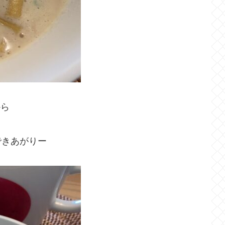
から
できあがりー