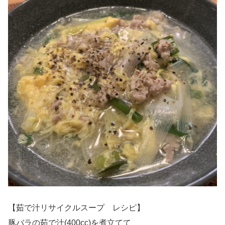
【茹で汁リサイクルスープ レシピ】
豚バラの茹で汁(400cc)を煮立てて