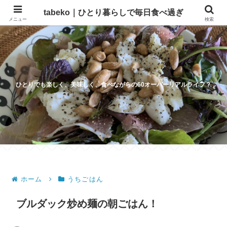
tabeko｜ひとり暮らしで毎日食べ過ぎ
メニュー
検索
ひとりでも楽しく、美味しく、食べながらの60オーバーリアルライフ？
ホーム
うちごはん
ブルダック炒め麺の朝ごはん！