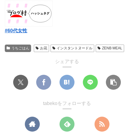
#60代女性
うちごはん
お花
インスタントヌードル
ZENB MEAL
シェアする
tabekoをフォローする