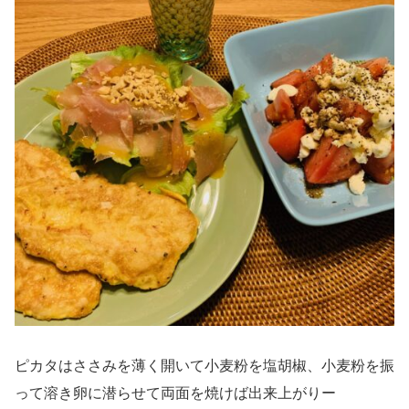
ピカタはささみを薄く開いて小麦粉を塩胡椒、小麦粉を振
って溶き卵に潜らせて両面を焼けば出来上がりー