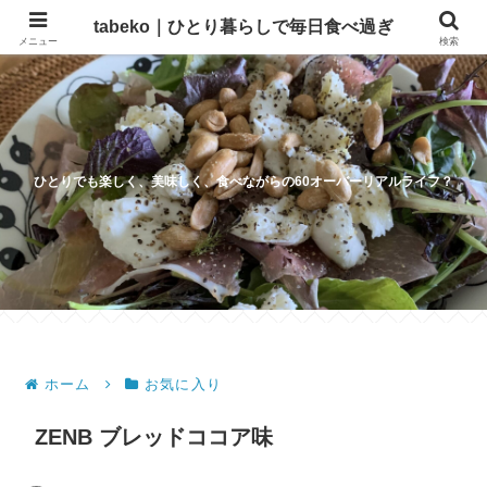
tabeko｜ひとり暮らしで毎日食べ過ぎ
メニュー
検索
ひとりでも楽しく、美味しく、食べながらの60オーバーリアルライフ？
ホーム
お気に入り
ZENB ブレッドココア味