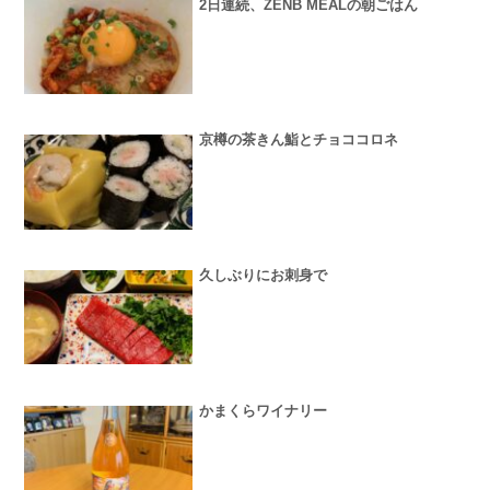
2日連続、ZENB MEALの朝ごはん
京樽の茶きん鮨とチョココロネ
久しぶりにお刺身で
かまくらワイナリー