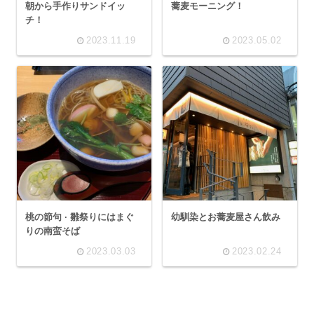
朝から手作りサンドイッ
蕎麦モーニング！
チ！
2023.11.19
2023.05.02
桃の節句 · 雛祭りにはまぐ
幼馴染とお蕎麦屋さん飲み
りの南蛮そば
2023.03.03
2023.02.24