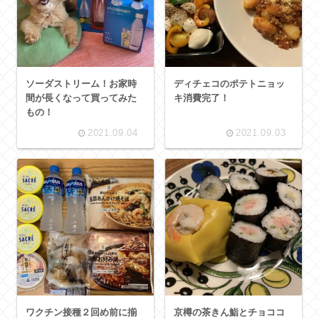
ソーダストリーム！お家時
ディチェコのポテトニョッ
間が長くなって買ってみた
キ消費完了！
もの！
2021.09.04
2021.09.03
ワクチン接種２回め前に揃
京樽の茶きん鮨とチョココ