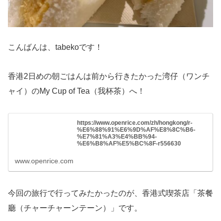
こんばんは、tabekoです！
香港2日めの朝ごはんは前から行きたかった湾仔（ワンチ
ャイ）のMy Cup of Tea（我杯茶）へ！
https://www.openrice.com/zh/hongkong/r-
%E6%88%91%E6%9D%AF%E8%8C%B6-
%E7%81%A3%E4%BB%94-
%E6%B8%AF%E5%BC%8F-r556630
www.openrice.com
今回の旅行で行ってみたかったのが、香港式喫茶店「茶餐
廳（チャーチャーンテーン）」です。