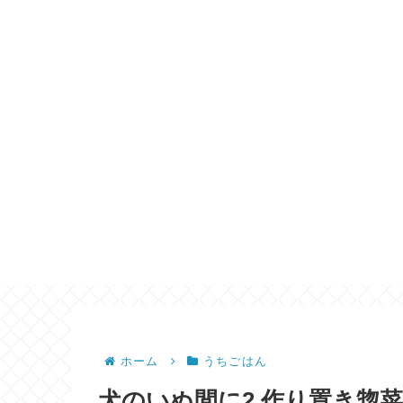
ホーム
うちごはん
犬のいぬ間に2 作り置き惣