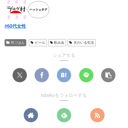
#60代女性
外ごはん
ビール
飲み会
犬のいる生活
シェアする
tabekoをフォローする