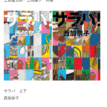
上原健太郎・上間陽子 共著
サラバ 上下
西加奈子