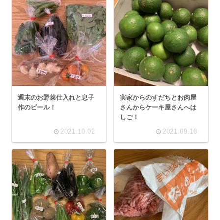
週末のお野菜仕入れと息子
実家からのすだちとお肉屋
作のビール！
さんからケーキ屋さんへは
しご！
2021.10.02
2021.09.18