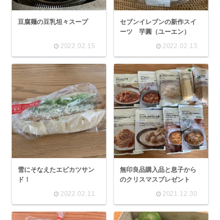
豆腐麺の豆乳坦々スープ
セブンイレブンの新作スイ
ーツ 芋圓（ユーエン）
2022.02.15
2022.02.13
雪にそなえたエビカツサン
無印良品購入品と息子から
ド！
のクリスマスプレゼント
2022.02.11
2021.12.30