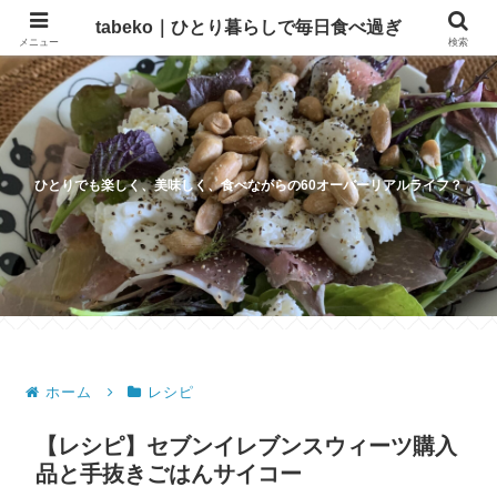
tabeko｜ひとり暮らしで毎日食べ過ぎ
メニュー
検索
ひとりでも楽しく、美味しく、食べながらの60オーバーリアルライフ？
ホーム
レシピ
【レシピ】セブンイレブンスウィーツ購入
品と手抜きごはんサイコー